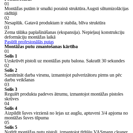
01
Montāžas putām ir smalki porainā struktūra.Augsti siltumizolācijas
rādītāji
02
Nesaplūk. Gatavā produktam ir stabila, blīva struktūra
03
Zema tālāka paplašināšanas (ekspansija). Nepieļauj konstrukciju
deformāciju montāžas laikā
Pasūtīt profesionālās putas
Montāžas putu zmantošanas kārtība
01
Solis 1
Uzskrūvēt pistoli uz montāžas putu balona. Sakratīt 30 sekundes
02
Solis 2
Samitrināt darba virsmu, izmantojot pulverizātoru pirms un pēc
darbu veikšanas
03
Solis 3
Regulēt produkta padeves ātrumu, izmantojot montāžas pistoles
skrūves
04
Solis 4
Aizpildīt šuves virzienā no lejas uz augšu, aptuveni 3/4 apjoma no
montāžas šuves tilpuma
05
Solis 5
Notīrīt montāžas putu pistoli, izmantojot tīrītāju VASmann cleaner