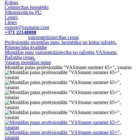
Krāsas
Celtniecības hermētiķi
Siltumizolācija PU
Lentes
Līmes
export@vasmann.com
+371 22148888
vairumtirdzniecības cenas
Profesionālu montāžas putu, hermētiķu un krāsu ražotājs.
Rūpnieciska kvalitāte
Montāžas putu vairumtirdzniecība no ražotāja VASmann.
Ražotāja cenas.
Vasaras montāžas putas
Montāžas putas profesionālās "VASmann summer 65+", vasaras