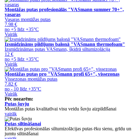
Montāžas putas profesionālās "VASmann summer 70+",
vasaras
Vasaras montāžas putas
7.98 €
no +5 līdz +35°C
Vairāk
Izsmidzināms pildījums balonā "VASmann thermofoam"
Izsmidzināmas putas VASmann, šķidrā siltumizolācija
12 €
no +5 līdz +35°C
Vairāk
Montāžas putas pro "VASmann profi 65+", vissezonas
Vissezonas montāžas putas
7.82 €
no - 10 līdz +35°C
Vairāk
Pēc nozarēm:
Putas šuvju
Montāžas putas kvalitatīvai visu veidu šuvju aizpildīšanai
vairāk
Putas siltināšanai
Efektīvas profesionālas siltumizolācijas putas ēku sienu, grīdu un
jumtu siltināšanai
vairāk