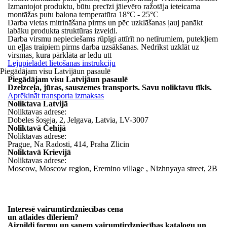
Izmantojot produktu, būtu precīzi jāievēro ražotāja ieteicama
montāžas putu balona temperatūra 18°C - 25°C
Darba vietas mitrināšana pirms un pēc uzklāšanas ļauj panākt
labāku produkta struktūras izveidi.
Darba virsmu nepieciešams rūpīgi attīrīt no netīrumiem, putekļiem
un eļļas traipiem pirms darba uzsākšanas. Nedrīkst uzklāt uz
virsmas, kura pārklāta ar ledu utt
Lejupielādēt lietošanas instrukciju
Piegādājam
visu
Latvijā
un pasaulē
Piegādājam
visu
Latvijā
un pasaulē
Dzelzceļa, jūras, sauszemes transports. Savu noliktavu tīkls.
Aprēķināt transporta izmaksas
Noliktava Latvijā
Noliktavas adrese:
Dobeles šoseja, 2, Jelgava, Latvia, LV-3007
Noliktavā Čehijā
Noliktavas adrese:
Prague, Na Radosti, 414, Praha Zlicin
Noliktavā Krievijā
Noliktavas adrese:
Moscow, Moscow region, Eremino village , Nizhnyaya street, 2B
Interesē vairumtirdzniecības cena
un atlaides dīleriem?
Aizpildi formu un saņem
vairumtirdzniecības katalogu
un