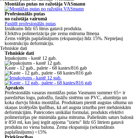
Montāžas putas no ražotāja VASmann
Profesionālās putas
no ražotāja vairumā
Pasūtīt profesionālās putas
Iznākums līdz 65 litrus gatavā produkta.
Efektīva polimerizācija pie zema mitruma līmeņa
Zems vidējās paplašinājums (ekspansija) līdz 15%. Nepieļauj
konstrukciju deformāciju.
Tehniskie dati
Tehniskie dati
Iepakojums - kastē 12 gab.
Kaste - 12 gab., palete - 68 kastes/816 gab
Apraksts
Profesionālās vasaras montāžas putas Vasmann summer 65+ ir
paredzētas logu, palodžu, fasāžu sistēmu un PVC, alumīnija un
koka durvju bloku montāžai. Produktam piemīt augstas siltuma un
skaņas izolējošās īpašības, kā arī augsta izturība pret mehāniskām
deformācijām. Pateicoties unikālai formulai, produkts efektīvi
polimerizējas pie minimāla gaisa mitruma. Palielināts saturs balonā
ir 850 ml, kas ļauj iegūt apjoma "izietu" līdz 65 litriem gatavā
produkta no viena balona. Zema ekspansija (sekundārais
paplašinājums) <15%
Priekšrocības