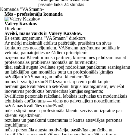
pasaulē laikā
24 stundas
Komanda "VASmann»
Mēs - profesionāļu komanda
Valery Kazakov
Direktors
Sveiki, mans vārds ir
Valery Kazakov
.
Es esmu uzņēmuma "VASmann" direktors
Ar mērķi maksimāli atbilstu patērētāju prasībām un sīvas
konkurences nosacījumiem, VASmann uzņēmuma politika ir
veidota, pamatojoties uz šādiem principiem:
uzņēmuma Klienti ir mūsu partneri, kuriem mēs palīdzam risināt
profesionālās problēmas montāžā un būvniecībā;
tikai stabili augsta kvalitāte spēj nodrošināt panākumu sasniegšanu
un labklājību gan montāžas putu un profesionālās ķīmijas
ražotājam VASmann gan mūsu klientiem;/li>
mums ir svarīgi uzturēt līdzsvaru starp cenu politiku pie
nemainīgas kvalitātes un sekošanu tirgus mainīgumam, ieviešot
inovatīvus produktus būvniecības ķīmijas segmentā;
kvalificēts personāls ražošanā, labākās izejvielas un modernākais
tehniskais aprīkojums — viens no galvenajiem nosacījumiem
ražošanas kvalitātes uzturēšanā;
mūsu stiprā puse ir profesionāla klientu serviss un izpratne par
klientu vajadzībām;
rezultāts un panākumi uzņēmumā ir katras atsevišķās personas
ieguldījums;
mūsu personāla augsta motivācija, pastāvīga apmācība un
kvalifikācijas paaugstināšana, ļauj operatīvi reaģēt uz tirgus