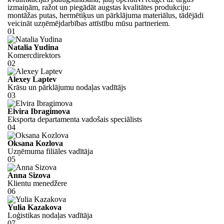
izmaiņām, ražot un piegādāt augstas kvalitātes produkciju:
montāžas putas, hermētiķus un pārklājuma materiālus, tādējādi
veicināt uzņēmējdarbības attīstību mūsu partneriem.
01
Natalia Yudina
Komercdirektors
02
Alexey Laptev
Krāsu un pārklājumu nodaļas vadītājs
03
Elvira Ibragimova
Eksporta departamenta vadošais speciālists
04
Oksana Kozlova
Uzņēmuma filiāles vadītāja
05
Anna Sizova
Klientu menedžere
06
Yulia Kazakova
Loģistikas nodaļas vadītāja
07