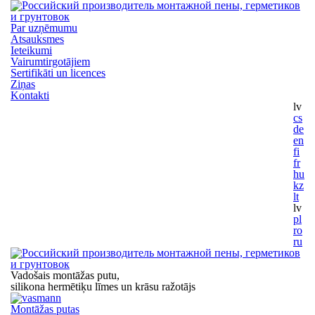
Par uzņēmumu
Atsauksmes
Ieteikumi
Vairumtirgotājiem
Sertifikāti un licences
Ziņas
Kontakti
lv
cs
de
en
fi
fr
hu
kz
lt
lv
pl
ro
ru
Vadošais montāžas putu,
silikona hermētiķu
līmes un krāsu ražotājs
Montāžas putas