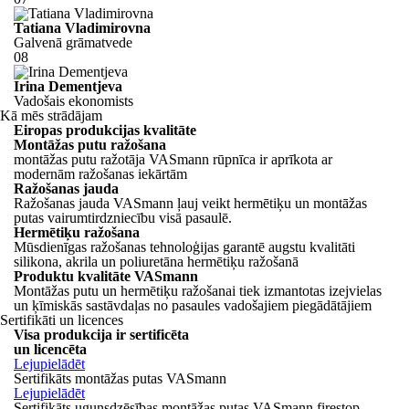
Tatiana Vladimirovna
Galvenā grāmatvede
08
Irina Dementjeva
Vadošais ekonomists
Kā mēs strādājam
Eiropas produkcijas kvalitāte
Montāžas putu ražošana
montāžas putu ražotāja VASmann rūpnīca ir aprīkota ar
modernām ražošanas iekārtām
Ražošanas jauda
Ražošanas jauda VASmann ļauj veikt hermētiķu un montāžas
putas vairumtirdzniecību visā pasaulē.
Hermētiķu ražošana
Mūsdienīgas ražošanas tehnoloģijas garantē augstu kvalitāti
silikona, akrila un poliuretāna hermētiķu ražošanā
Produktu kvalitāte VASmann
Montāžas putu un hermētiķu ražošanai tiek izmantotas izejvielas
un ķīmiskās sastāvdaļas no pasaules vadošajiem piegādātājiem
Sertifikāti un licences
Visa produkcija ir sertificēta
un licencēta
Lejupielādēt
Sertifikāts montāžas putas VASmann
Lejupielādēt
Sertifikāts ugunsdzēsības montāžas putas VASmann firestop