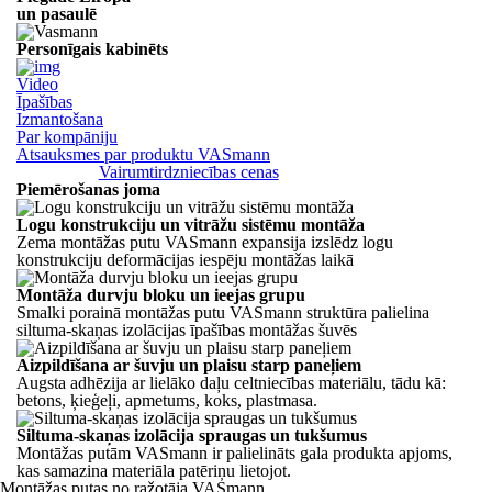
un pasaulē
Personīgais kabinēts
Video
Īpašības
Izmantošana
Par kompāniju
Atsauksmes par produktu VASmann
Vairumtirdzniecības cenas
Piemērošanas joma
Logu konstrukciju un vitrāžu sistēmu montāža
Zema montāžas putu VASmann expansija izslēdz logu
konstrukciju deformācijas iespēju montāžas laikā
Montāža durvju bloku un ieejas grupu
Smalki porainā montāžas putu VASmann struktūra palielina
siltuma-skaņas izolācijas īpašības montāžas šuvēs
Aizpildīšana ar šuvju un plaisu starp paneļiem
Augsta adhēzija ar lielāko daļu celtniecības materiālu, tādu kā:
betons, ķieģeļi, apmetums, koks, plastmasa.
Siltuma-skaņas izolācija spraugas un tukšumus
Montāžas putām VASmann ir palielināts gala produkta apjoms,
kas samazina materiāla patēriņu lietojot.
Montāžas putas no ražotāja VASmann