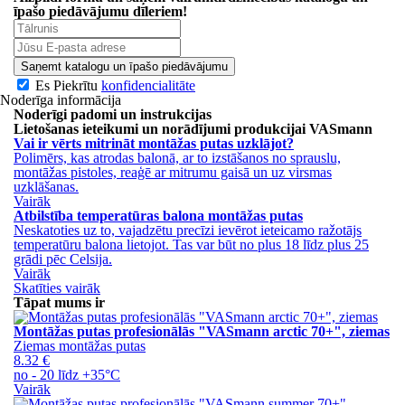
īpašo piedāvājumu
dīleriem!
Saņemt katalogu un īpašo piedāvājumu
Es Piekrītu
konfidencialitāte
Noderīga informācija
Noderīgi padomi un instrukcijas
Lietošanas ieteikumi un norādījumi produkcijai VASmann
Vai ir vērts mitrināt montāžas putas uzklājot?
Polimērs, kas atrodas balonā, ar to izstāšanos no sprauslu,
montāžas pistoles, reaģē ar mitrumu gaisā un uz virsmas
uzklāšanas.
Vairāk
Atbilstība temperatūras balona montāžas putas
Neskatoties uz to, vajadzētu precīzi ievērot ieteicamo ražotājs
temperatūru balona lietojot. Tas var būt no plus 18 līdz plus 25
grādi pēc Celsija.
Vairāk
Skatīties vairāk
Tāpat mums ir
Montāžas putas profesionālās "VASmann arctic 70+", ziemas
Ziemas montāžas putas
8.32 €
no - 20 līdz +35°C
Vairāk