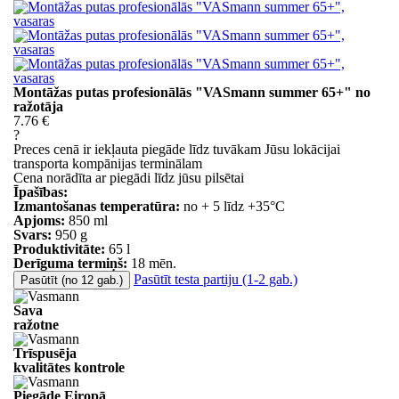
Montāžas putas profesionālās "VASmann summer 65+" no
ražotāja
7.76 €
?
Preces cenā ir iekļauta piegāde līdz tuvākam Jūsu lokācijai
transporta kompānijas terminālam
Cena norādīta ar piegādi līdz jūsu pilsētai
Īpašības:
Izmantošanas temperatūra:
no + 5 līdz +35°C
Apjoms:
850 ml
Svars:
950 g
Produktivitāte:
65 l
Derīguma termiņš:
18 mēn.
Pasūtīt testa partiju (1-2 gab.)
Pasūtīt (no 12 gab.)
Sava
ražotne
Trīspusēja
kvalitātes kontrole
Piegāde Eiropā