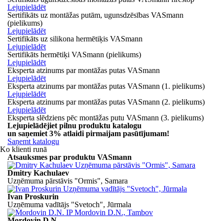
Lejupielādēt
Sertifikāts uz montāžas putām, ugunsdzēsības VASmann
(pielikums)
Lejupielādēt
Sertifikāts uz silikona hermētiķis VASmann
Lejupielādēt
Sertifikāts hermētiķi VASmann (pielikums)
Lejupielādēt
Eksperta atzinums par montāžas putas VASmann
Lejupielādēt
Eksperta atzinums par montāžas putas VASmann (1. pielikums)
Lejupielādēt
Eksperta atzinums par montāžas putas VASmann (2. pielikums)
Lejupielādēt
Eksperta slēdziens pēc montāžas putu VASmann (3. pielikums)
Lejupielādējiet pilnu produktu katalogu
un saņemiet
3% atlaidi
pirmaijam pasūtījumam!
Saņemt katalogu
Ko klienti runā
Atsauksmes par produktu VASmann
Dmitry Kachulaev
Uzņēmuma pārstāvis "Ormis", Samara
Ivan Proskurin
Uzņēmuma vadītājs "Svetoch", Jūrmala
Mordovin D.N.