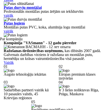
Putas durvju montāžai
Profesionālās montāžas putas ārējām un iekšdurvīm
vairāk
Putas logiem
Montāžas putas PVC, koka, alumīnija logu montāžai
vairāk
Par kompāniju
Kompānija "VASmann" - 12 gadu pieredze
Ražošanas-tirdzniecības uzņēmums,
kas dibināts 2007 gadā.
Galvenais darbības virziens ir ražošana un montāžas putu,
hermētiķu un krāsas vairumtirdzniecība visā pasaulē.
Vairāk
01
02
Augsto tehnoloģiju iekārtas
Eiropas premium klases
izejvielas
03
04
Sadarbības partneri vairāk kā
Ir 3 lielas noliktavas
Rīga,
10 pasaules valstīs,
45
Prāga,
Maskava
Krievijas reģionos
05
Pasūtījumu nosūtīšana visā