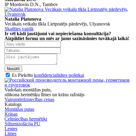
IP Mordovin D.N., Tambov
Natalia Platonova
Vecākais veikalu tīkla Lietpratējs pārdevējs, Ulyanovsk
Skatīties vairāk
Ir vēl kādi jautājumi vai nepieciešama konsultācija?
Aizpildiet formu
un mēs ar jums sazināsimies
tuvākajā
laikā!
Nosūtīt
Es Piekrītu
konfidencialitātes politikai
Vadošais montāžas putu,
silikona hermētiķu
līmes un krāsu ražotājs
Vairumtirdzniecības cenas
Katalogs
Montāžas putas
Krāsas
Celtniecības hermētiķi
Siltumizolācija PU
Lentes
Līmes