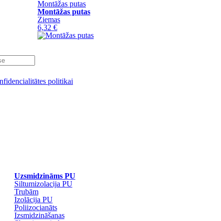
Montāžas putas
Montāžas putas
Ziemas
6,32 €
nfidencialitātes politikai
Uzsmidzināms PU
Siltumizolacija PU
Trubām
Izolācija PU
Poliizocianāts
Izsmidzināšanas