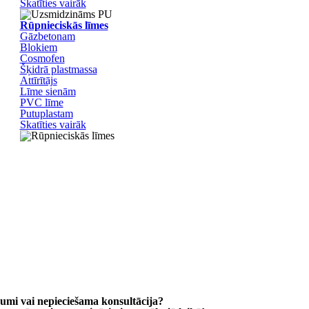
Skatīties vairāk
Rūpnieciskās līmes
Gāzbetonam
Blokiem
Cosmofen
Šķidrā plastmassa
Attīrītājs
Līme sienām
PVC līme
Putuplastam
Skatīties vairāk
ājumi vai nepieciešama konsultācija?