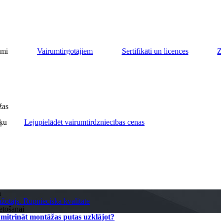
umi
Vairumtirgotājiem
Sertifikāti un licences
Z
žas
iķu
Lejupielādēt vairumtirdzniecības cenas
n
žotājs. Rūpnieciska kvalitāte
etošanai
s mitrināt montāžas putas uzklājot?