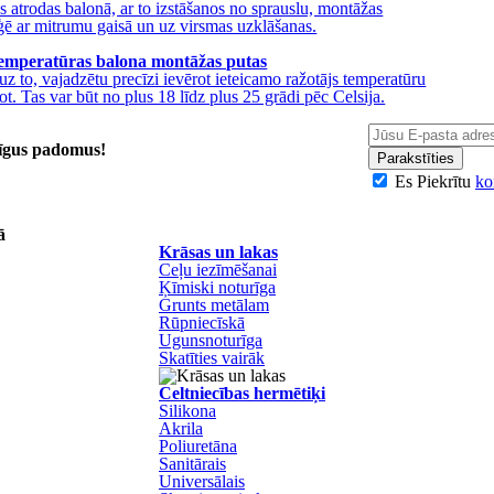
s atrodas balonā, ar to izstāšanos no sprauslu, montāžas
aģē ar mitrumu gaisā un uz virsmas uzklāšanas.
 temperatūras balona montāžas putas
uz to, vajadzētu precīzi ievērot ieteicamo ražotājs temperatūru
jot. Tas var būt no plus 18 līdz plus 25 grādi pēc Celsija.
īgus padomus!
Parakstīties
Es Piekrītu
ko
ā
Krāsas un lakas
Ceļu iezīmēšanai
Ķīmiski noturīga
Grunts metālam
Rūpniecīskā
Ugunsnoturīga
Skatīties vairāk
Celtniecības hermētiķi
Silikona
Akrila
Poliuretāna
Sanitārais
Universālais