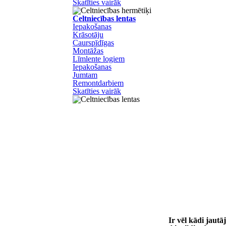
Skatīties vairāk
Celtniecības lentas
Iepakošanas
Krāsotāju
Caurspīdīgas
Montāžas
Līmlente logiem
Iepakošanas
Jumtam
Remontdarbiem
Skatīties vairāk
Ir vēl kādi jaut