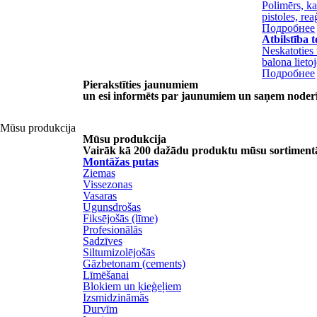
Polimērs, ka
pistoles, re
Подробнее
Atbilstība
Neskatoties 
balona lieto
Подробнее
Pierakstīties jaunumiem
un esi informēts par jaunumiem
un saņem noder
Mūsu produkcija
Mūsu produkcija
Vairāk kā 200 dažādu produktu mūsu sortiment
Montāžas putas
Ziemas
Vissezonas
Vasaras
Ugunsdrošas
Fiksējošās (līme)
Profesionālās
Sadzīves
Siltumizolējošās
Gāzbetonam (cements)
Līmēšanai
Blokiem un ķieģeļiem
Izsmidzināmās
Durvīm