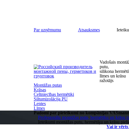
Par uzņēmumu
Atsauksmes
Ieteik
Vadošais montā
putu,
silikona hermēt
līmes un krāsu
ražotājs
Montāžas putas
Krāsas
Celtniecības hermētiķi
Siltumizolācija PU
Lentes
Līmes
Padomi par pieteikumi no kompānijas VASman
Profesionālu montāžas putu, hermētiķu un krāsu ra
Ieteikumi montāžas putu, hermētiķu un krāsu pieli
Vai ir vērt