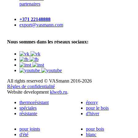
partenaires
+371 22148888
export@vasmann.com
Nous sommes dans les réseaux sociaux:
All rights reserved © VASmann 2016-2026
Règles de confidentialité
Website development
klweb.ru
.
thermorésistant
époxy
spéciales
pour le bois
résistante
d'hiver
pour joints
pour bois
d'été
blanc