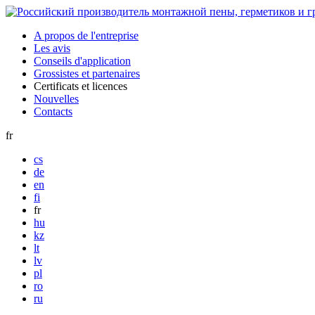
A propos de l'entreprise
Les avis
Conseils d'application
Grossistes et partenaires
Certificats et licences
Nouvelles
Contacts
fr
cs
de
en
fi
fr
hu
kz
lt
lv
pl
ro
ru