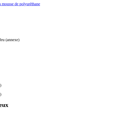
en mousse de polyuréthane
feu (annexe)
)
)
reux