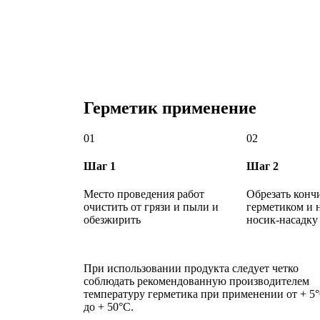
Герметик применение
01
02
Шаг 1
Шаг 2
Место проведения работ
Обрезать конч
очистить от грязи и пыли и
герметиком и 
обезжирить
носик-насадку 
При использовании продукта следует четко
соблюдать рекомендованную производителем
температуру герметика при применении от + 5
до + 50°С.