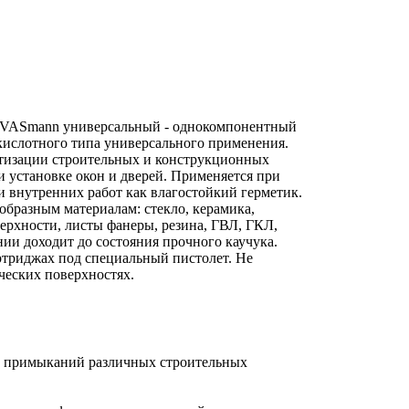
 VASmann универсальный - однокомпонентный
кислотного типа универсального применения.
етизации строительных и конструкционных
и установке окон и дверей. Применяется при
 внутренних работ как влагостойкий герметик.
образным материалам: стекло, керамика,
ерхности, листы фанеры, резина, ГВЛ, ГКЛ,
нии доходит до состояния прочного каучука.
ртриджах под специальный пистолет. Не
ческих поверхностях.
т примыканий различных строительных