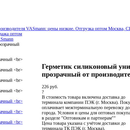
оизводителя VASmann: цены низкие. Отгрузка оптом Москва, С
дажа оптом
ASmann
розрачный
Герметик силиконовый ун
прозрачный от производит
226 руб.
?
В стоимость товара включена доставка до
терминала компании ПЭК (г. Москва). Пок
оплачивает межтерминальную перевозку до
города. Условия и цены для оптовых покупа
в разделе "Оптовикам и партнерам""
Цена товара указана с учётом доставки до
терминала ТК ПЭК (г. Москва).