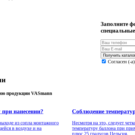
Заполните ф
специальные
Получить катало
Согласен (-а
ии
нию продукции VASmann
 при нанесении?
Соблюдение температу
выходе из сопла монтажного
Несмотря на это, следует че
щейся в воздухе и на
температуру баллона при при
плюс 25 градусов Цельсия.