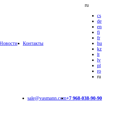
ru
cs
de
en
fi
fr
Новости
Контакты
hu
kz
lt
lv
pl
ro
ru
sale@vasmann.com
+7 968-038-90-90