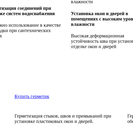
тизация соединений при
же систем водоснабжения
Установка окон и дверей в
помещениях с высоким уро
влажности
но использование в качестве
адки при сантехнических
х
Высокая деформационная
устойчивость шва при устано
отделке окон и дверей
Купить герметик
Герметизация стыков, швов и примыканий при
Ге
установке пластиковых окон и дверей.
об