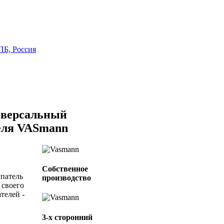
ПБ, Россия
иверсальный
еля VASmann
Собственное
упатель
производство
 своего
телей -
3-х сторонний