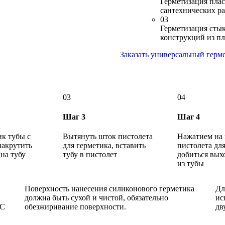
Герметизация пла
сантехнических р
03
Герметизация сты
конструкций из пл
Заказать универсальный герм
03
04
Шаг 3
Шаг 4
ик тубы с
Вытянуть шток пистолета
Нажатием на 
накрутить
для герметика, вставить
пистолета дл
на тубу
тубу в пистолет
добиться вых
из тубы
Поверхность нанесения силиконового герметика
Дл
должна быть сухой и чистой, обязательно
ис
°С
обезжиривание поверхности.
дв