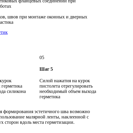
стиковых фланцевых соединений при
аботах
ков, швов при монтаже оконных и дверных
астика
етик
05
Шаг 5
курок
Силой нажатия на курок
я герметика
пистолета отрегулировать
ода силикона
необходимый объем выхода
герметика
я формирования эстетичного шва возможно
пользование малярной ленты, наклеенной с
ух сторон вдоль места герметизации.