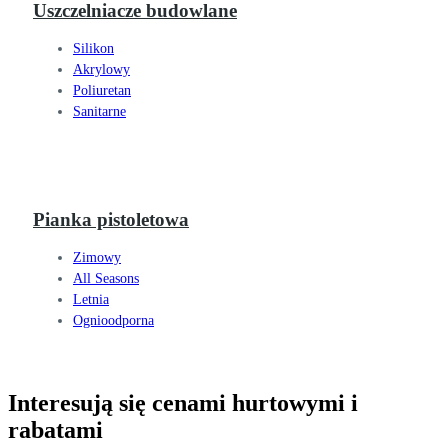
Uszczelniacze budowlane
Silikon
Akrylowy
Poliuretan
Sanitarne
Pianka pistoletowa
Zimowy
All Seasons
Letnia
Ognioodporna
Interesują się cenami hurtowymi i
rabatami