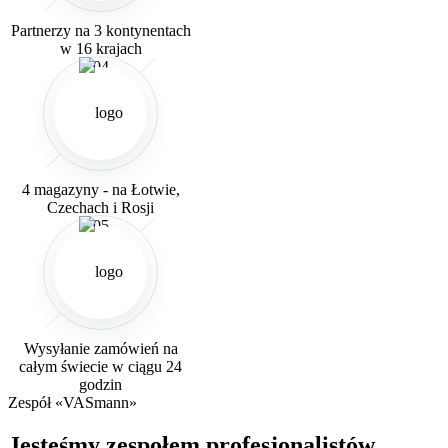
Partnerzy na 3
kontynentach
w 16 krajach
04
4 magazyny -
na Łotwie,
Czechach i Rosji
05
Wysyłanie zamówień na
całym świecie w ciągu 24
godzin
Zespół «VASmann»
Jesteśmy zespołem profesjonalistów