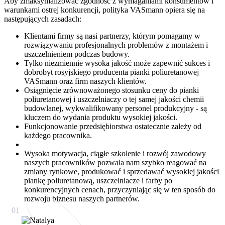
Aby zmaksymalizować zgodność z wymaganiami konsumentów i
warunkami ostrej konkurencji, polityka VASmann opiera się na
następujących zasadach:
Klientami firmy są nasi partnerzy, którym pomagamy w
rozwiązywaniu profesjonalnych problemów z montażem i
uszczelnieniem podczas budowy.
Tylko niezmiennie wysoka jakość może zapewnić sukces i
dobrobyt rosyjskiego producenta pianki poliuretanowej
VASmann oraz firm naszych klientów.
Osiągnięcie zrównoważonego stosunku ceny do pianki
poliuretanowej i uszczelniaczy o tej samej jakości chemii
budowlanej, wykwalifikowany personel produkcyjny - są
kluczem do wydania produktu wysokiej jakości.
Funkcjonowanie przedsiębiorstwa ostatecznie zależy od
każdego pracownika.
Wysoka motywacja, ciągłe szkolenie i rozwój zawodowy
naszych pracowników pozwala nam szybko reagować na
zmiany rynkowe, produkować i sprzedawać wysokiej jakości
piankę poliuretanową, uszczelniacze i farby po
konkurencyjnych cenach, przyczyniając się w ten sposób do
rozwoju biznesu naszych partnerów.
01