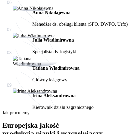
06
Anna Nikołajewna
Menedżer ds. obsługi klienta (SFO, DWFO, Urfo)
07
Julia Władimirowna
Specjalista ds. logistyki
08
Tatiana Władimirowna
Główny księgowy
09
Irina Aleksandrowna
Kierownik działu zagranicznego
Jak pracujemy
Europejska jakość
produkcja pianki i uszczelniaczy