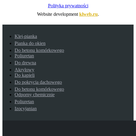
Polityka prywatności
Website development
klweb.ru
.
Klej-pianka
Pianka do okien
Do betonu komórkowego
Poliuretan
Do drewna
Akrylowy
Do kąpieli
Do pokrycia dachowego
Do betonu komórkowego
Odporny chemicznie
Poliuretan
Izocyjanian