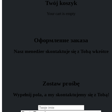
Twój koszyk
Your cart is empty
Оформление заказа
Nasz menedżer skontaktuje się z Tobą
wkrótce
Zostaw prośbę
Wypełnij pola, a my
skontaktujemy się z Tobą!