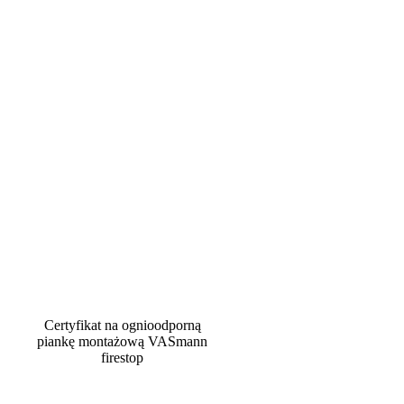
Certyfikat na ognioodporną
piankę montażową VASmann
firestop