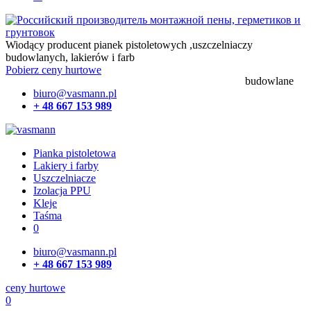
Wiodący producent pianek pistoletowych ,uszczelniaczy
budowlanych, lakierów i farb
Pobierz ceny hurtowe
biuro@vasmann.pl
+ 48 667 153 989
Pianka pistoletowa
Lakiery i farby
Uszczelniacze
Izolacja PPU
Kleje
Taśma
0
biuro@vasmann.pl
+ 48 667 153 989
ceny hurtowe
0