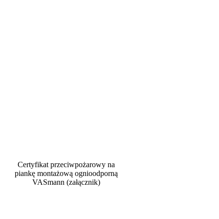
Certyfikat przeciwpożarowy na
piankę montażową ognioodporną
VASmann (załącznik)