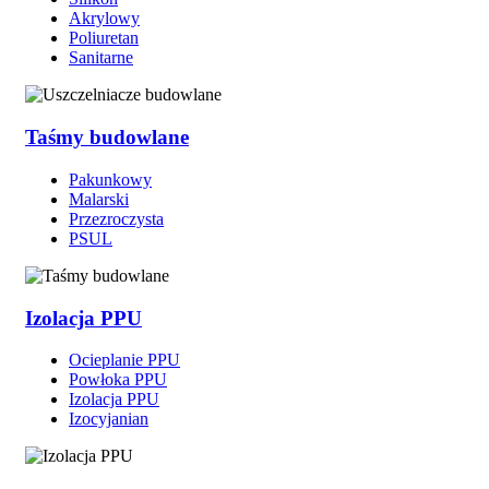
Akrylowy
Poliuretan
Sanitarne
Taśmy budowlane
Pakunkowy
Malarski
Przezroczysta
PSUL
Izolacja PPU
Ocieplanie PPU
Powłoka PPU
Izolacja PPU
Izocyjanian