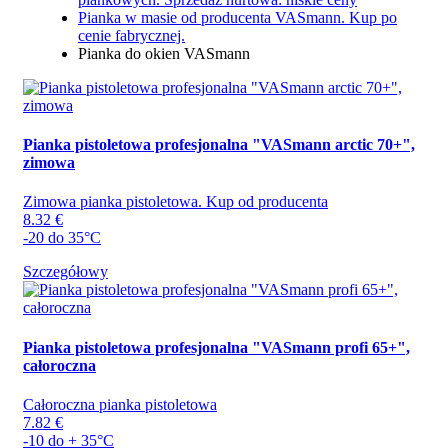
Pianka w masie od producenta VASmann. Kup po
cenie fabrycznej.
Pianka do okien VASmann
Pianka pistoletowa profesjonalna "VASmann arctic 70+",
zimowa
Zimowa pianka pistoletowa. Kup od producenta
8.32 €
-20 do 35°C
Szczegółowy
Pianka pistoletowa profesjonalna "VASmann profi 65+",
całoroczna
Całoroczna pianka pistoletowa
7.82 €
-10 do + 35°C