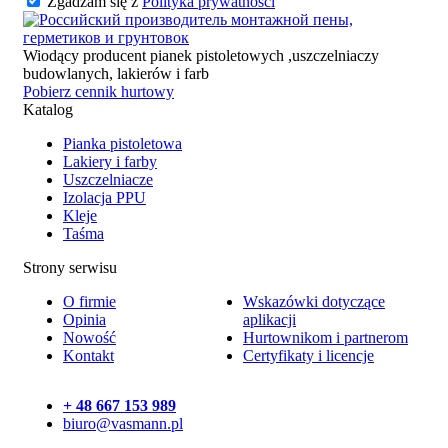
Zgadzam się z
Polityka prywatności
Wiodący producent pianek pistoletowych ,uszczelniaczy
budowlanych, lakierów i farb
Pobierz cennik hurtowy
Katalog
Pianka pistoletowa
Lakiery i farby
Uszczelniacze
Izolacja PPU
Kleje
Taśma
Strony serwisu
O firmie
Wskazówki dotyczące
Opinia
aplikacji
Nowość
Hurtownikom i partnerom
Kontakt
Certyfikaty i licencje
+ 48 667 153 989
biuro@vasmann.pl