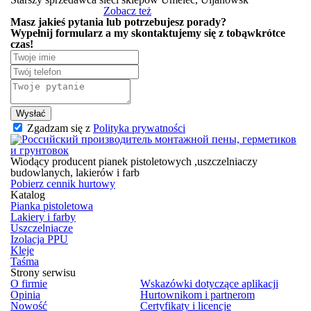
Zobacz też
Masz jakieś pytania lub potrzebujesz porady?
Wypełnij formularz
a my skontaktujemy się z tobą
wkrótce
czas!
Wysłać
Zgadzam się z
Polityka prywatności
Wiodący producent pianek pistoletowych ,uszczelniaczy
budowlanych, lakierów i farb
Pobierz cennik hurtowy
Katalog
Pianka pistoletowa
Lakiery i farby
Uszczelniacze
Izolacja PPU
Kleje
Taśma
Strony serwisu
O firmie
Wskazówki dotyczące aplikacji
Opinia
Hurtownikom i partnerom
Nowość
Certyfikaty i licencje