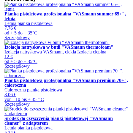
Pianka pistoletowa profesjonalna "VASmann summer 65+",
letnia
Letnia pianka pistoletowa
7.76 €
od + 5 do + 35°C
Szczegółowy
Izolacja natryskowa w butli "VASmann thermofoam"
Izolacja natryskowa VASmann, ciekła Izolacja cieplna
12 €
od + 5 do + 35°C
Szczegółowy
Pianka pistoletowa profesjonalna "VASmann premium 70+",
całoroczna
Całoroczna pianka pistoletowa
8.06 €
von - 10 bis + 35 ° C
Szczegółowy
Środek do czyszczenia pianki pistoletowej "VASmann
cleaner" z adapterem
Letnia pianka pistoletowa
5.24 €