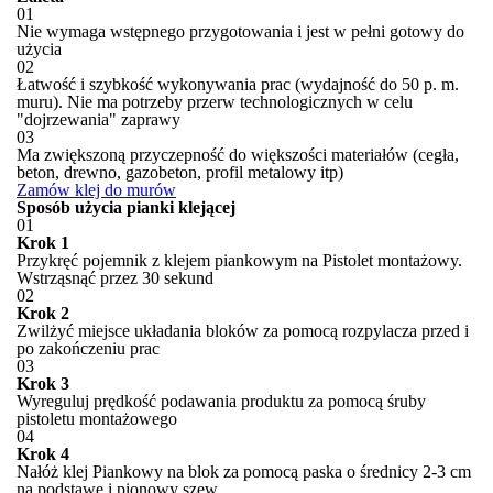
01
Nie wymaga wstępnego przygotowania i jest w pełni gotowy do
użycia
02
Łatwość i szybkość wykonywania prac (wydajność do 50 p. m.
muru). Nie ma potrzeby przerw technologicznych w celu
"dojrzewania" zaprawy
03
Ma zwiększoną przyczepność do większości materiałów (cegła,
beton, drewno, gazobeton, profil metalowy itp)
Zamów klej do murów
Sposób użycia pianki klejącej
01
Krok 1
Przykręć pojemnik z klejem piankowym na Pistolet montażowy.
Wstrząsnąć przez 30 sekund
02
Krok 2
Zwilżyć miejsce układania bloków za pomocą rozpylacza przed i
po zakończeniu prac
03
Krok 3
Wyreguluj prędkość podawania produktu za pomocą śruby
pistoletu montażowego
04
Krok 4
Nałóż klej Piankowy na blok za pomocą paska o średnicy 2-3 cm
na podstawę i pionowy szew