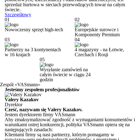
sprzedaż hurtowa w sieciach przewodzących towar na całym
świecie.
Szczegółowy
01
02
Nowoczesny sprzęt high-tech
Europejskie surowce i
Komponenty Premium
03
04
Partnerzy na 3
kontynentach
4 magazyny -
na Łotwie,
w 16 krajach
Czechach i Rosji
05
Wysyłanie zamówień na
całym świecie w ciągu 24
godzin
Zespół «VASmann»
Jesteśmy zespołem profesjonalistów
Valery Kazakov
Dyrektor
Cześć, nazywam się
Valery Kazakov
.
Jestem dyrektorem firmy VASmann
Aby zmaksymalizować zgodność z wymaganiami konsumentów i
warunkami ostrej konkurencji, polityka VASmann opiera się na
następujących zasadach:
Klientami firmy są nasi partnerzy, którym pomagamy w
rozwiązywaniu profesjonalnych problemów z montażem i