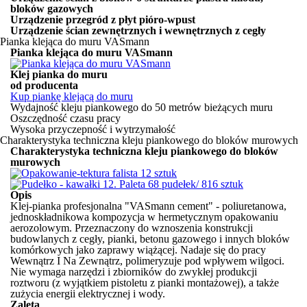
bloków gazowych
Urządzenie przegród z płyt pióro-wpust
Urządzenie ścian zewnętrznych i wewnętrznych z cegły
Pianka klejąca do muru VASmann
Pianka klejąca do muru VASmann
Klej pianka do muru
od producenta
Kup piankę klejącą do muru
Wydajność kleju piankowego do 50 metrów bieżących muru
Oszczędność czasu pracy
Wysoka przyczepność i wytrzymałość
Charakterystyka techniczna kleju piankowego do bloków murowych
Charakterystyka techniczna kleju piankowego do bloków
murowych
Opis
Klej-pianka profesjonalna "VASmann cement" - poliuretanowa,
jednoskładnikowa kompozycja w hermetycznym opakowaniu
aerozolowym. Przeznaczony do wznoszenia konstrukcji
budowlanych z cegły, pianki, betonu gazowego i innych bloków
komórkowych jako zaprawy wiążącej. Nadaje się do pracy
Wewnątrz I Na Zewnątrz, polimeryzuje pod wpływem wilgoci.
Nie wymaga narzędzi i zbiorników do zwykłej produkcji
roztworu (z wyjątkiem pistoletu z pianki montażowej), a także
zużycia energii elektrycznej i wody.
Zaleta