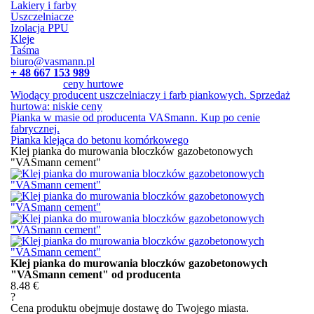
Lakiery i farby
Uszczelniacze
Izolacja PPU
Kleje
Taśma
biuro@vasmann.pl
+ 48 667 153 989
ceny hurtowe
Wiodący producent uszczelniaczy i farb piankowych. Sprzedaż
hurtowa: niskie ceny
Pianka w masie od producenta VASmann. Kup po cenie
fabrycznej.
Pianka klejąca do betonu komórkowego
Klej pianka do murowania bloczków gazobetonowych
"VASmann cement"
Klej pianka do murowania bloczków gazobetonowych
"VASmann cement" od producenta
8.48 €
?
Cena produktu obejmuje dostawę do Twojego miasta.