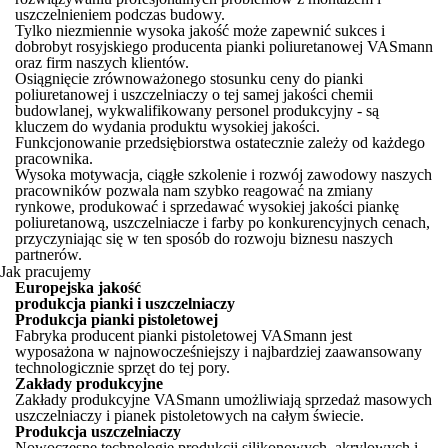
uszczelnieniem podczas budowy.
Tylko niezmiennie wysoka jakość może zapewnić sukces i
dobrobyt rosyjskiego producenta pianki poliuretanowej VASmann
oraz firm naszych klientów.
Osiągnięcie zrównoważonego stosunku ceny do pianki
poliuretanowej i uszczelniaczy o tej samej jakości chemii
budowlanej, wykwalifikowany personel produkcyjny - są
kluczem do wydania produktu wysokiej jakości.
Funkcjonowanie przedsiębiorstwa ostatecznie zależy od każdego
pracownika.
Wysoka motywacja, ciągłe szkolenie i rozwój zawodowy naszych
pracowników pozwala nam szybko reagować na zmiany
rynkowe, produkować i sprzedawać wysokiej jakości piankę
poliuretanową, uszczelniacze i farby po konkurencyjnych cenach,
przyczyniając się w ten sposób do rozwoju biznesu naszych
partnerów.
Jak pracujemy
Europejska jakość
produkcja pianki i uszczelniaczy
Produkcja pianki pistoletowej
Fabryka producent pianki pistoletowej VASmann jest
wyposażona w najnowocześniejszy i najbardziej zaawansowany
technologicznie sprzęt do tej pory.
Zakłady produkcyjne
Zakłady produkcyjne VASmann umożliwiają sprzedaż masowych
uszczelniaczy i pianek pistoletowych na całym świecie.
Produkcja uszczelniaczy
Nowoczesne technologie produkcji silikonowych, akrylowych i