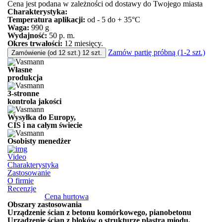
Cena jest podana w zależności od dostawy do Twojego miasta
Charakterystyka:
Temperatura aplikacji:
od - 5 do + 35°C
Waga:
990 g
Wydajność:
50 p. m.
Okres trwałości:
12 miesięcy.
Zamów partię próbną (1-2 szt.)
Zamówienie (od 12 szt.) 12 szt.
Własne
produkcja
3-stronne
kontrola jakości
Wysyłka do Europy,
CIS i na całym świecie
Osobisty menedżer
Video
Charakterystyka
Zastosowanie
O firmie
Recenzje
Cena hurtowa
Obszary zastosowania
Urządzenie ścian z betonu komórkowego, pianobetonu
Urządzenie ścian z bloków o strukturze plastra miodu,