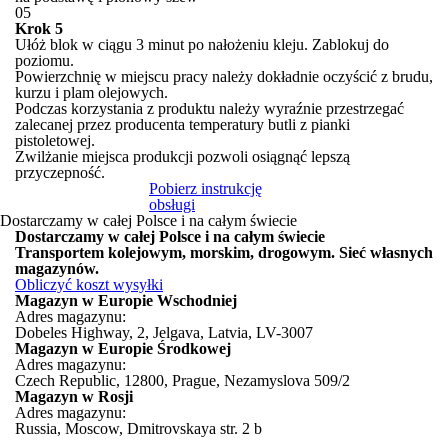
05
Krok 5
Ułóż blok w ciągu 3 minut po nałożeniu kleju. Zablokuj do
poziomu.
Powierzchnię w miejscu pracy należy dokładnie oczyścić z brudu,
kurzu i plam olejowych.
Podczas korzystania z produktu należy wyraźnie przestrzegać
zalecanej przez producenta temperatury butli z pianki
pistoletowej.
Zwilżanie miejsca produkcji pozwoli osiągnąć lepszą
przyczepność.
Pobierz instrukcję
obsługi
Dostarczamy
w całej
Polsce
i na całym świecie
Dostarczamy
w całej
Polsce
i na całym świecie
Transportem kolejowym, morskim, drogowym. Sieć własnych
magazynów.
Obliczyć koszt wysyłki
Magazyn w Europie Wschodniej
Adres magazynu:
Dobeles Highway, 2, Jelgava, Latvia, LV-3007
Magazyn w Europie Środkowej
Adres magazynu:
Czech Republic, 12800, Prague, Nezamyslova 509/2
Magazyn w Rosji
Adres magazynu:
Russia, Moscow, Dmitrovskaya str. 2 b