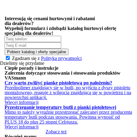
Interesują się cenami hurtowymi i rabatami
dla dealerów?
Wypełnij formularz i zdobądź
katalog hurtowy
i ofertę
specjalną
dla dealerów!
Pobierz katalog i oferty specjalne
Zgadzam się z
Polityka prywatności
Dzielimy się przydatne
Ciepłe porady i instrukcje
Zalecenia dotyczące stosowania i stosowania produktów
VASmann
Czy warto zwilżyć piankę pistoletową po nałożeniu?
Przedpolimer znajdujący się w butli, po wyjściu z dyszy pistoletu
montażowego, reaguje z wilgocią znajdującą się w powietrzu i na
powierzchni aplikacji.
Więcej informacji
Przestrzeganie temperatury butli z pianki pistoletowej
Mimo to należy wyraźnie przestrzegać zalecanej przez producenta
temperatury butli podczas stosowania. Powinna wynosić od
PLUS 18 do plus 25 stopni Celsjusza.
Więcej informacji
Zobacz też
Również mamy