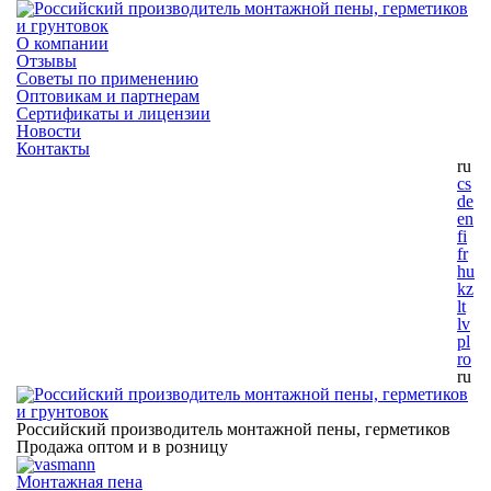
О компании
Отзывы
Советы по применению
Оптовикам и партнерам
Сертификаты и лицензии
Новости
Контакты
ru
cs
de
en
fi
fr
hu
kz
lt
lv
pl
ro
ru
Российский производитель монтажной пены, герметиков
Продажа оптом и в розницу
Монтажная пена