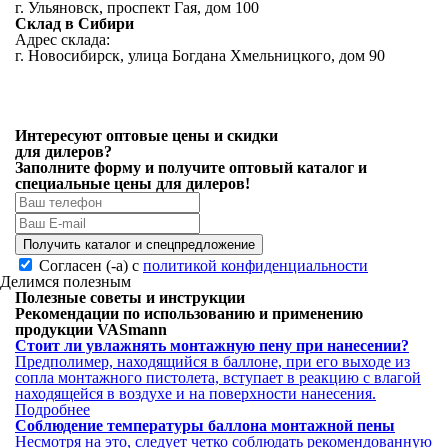
г. Ульяновск, проспект Гая, дом 100
Склад в Cибири
Адрес склада:
г. Новосибирск, улица Богдана Хмельницкого, дом 90
Интересуют оптовые цены и скидки
для дилеров?
Заполните форму и получите
оптовый каталог
и
специальные цены
для дилеров!
Получить каталог и спецпредложение
Согласен (-а) с
политикой конфиденциальности
Делимся полезным
Полезные советы и инструкции
Рекомендации по использованию и применению
продукции VASmann
Стоит ли увлажнять монтажную пену при нанесении?
Предполимер, находящийся в баллоне, при его выходе из
сопла монтажного пистолета, вступает в реакцию с влагой
находящейся в воздухе и на поверхности нанесения.
Подробнее
Соблюдение температуры баллона монтажной пены
Несмотря на это, следует четко соблюдать рекомендованную