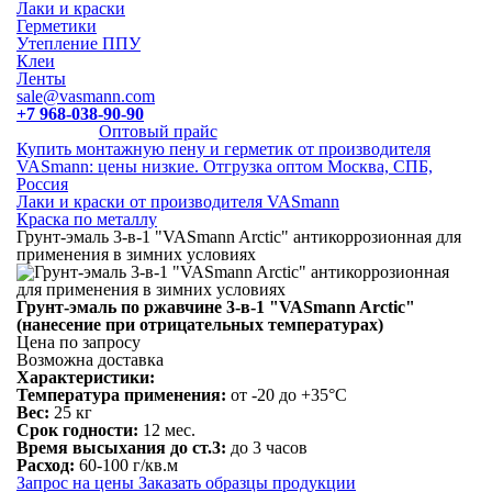
Лаки и краски
Герметики
Утепление ППУ
Клеи
Ленты
sale@vasmann.com
+7 968-038-90-90
Оптовый прайс
Купить монтажную пену и герметик от производителя
VASmann: цены низкие. Отгрузка оптом Москва, СПБ,
Россия
Лаки и краски от производителя VASmann
Краска по металлу
Грунт-эмаль 3-в-1 "VASmann Arctic" антикоррозионная для
применения в зимних условиях
Грунт-эмаль по ржавчине 3-в-1 "VASmann Arctic"
(нанесение при отрицательных температурах)
Цена по запросу
Возможна доставка
Характеристики:
Температура применения:
от -20 до +35°С
Вес:
25 кг
Срок годности:
12 мес.
Время высыхания до ст.3:
до 3 часов
Расход:
60-100 г/кв.м
Запрос на цены
Заказать образцы продукции