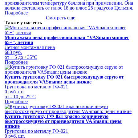
производителем температуру баллона при применении. Она
должна составлять от плюс 18 до плюс 25 градусов Цельсия.
Подробнее
Смотреть еще
Также у нас есть
Монтажная пена профессиональная "VASmann summer
65+", летняя
Летняя монтажная пена
683 руб.
от + 5 до +35°С
Подробнее
Купить грунтовку ГФ 021 быстросохнущую серую от
производителя VASmann: цены низкие
Грунтовка по металлу ГФ-021
0 руб.
шт.
от - 10 до 25°С
Подробнее
Купить грунтовку ГФ-021 красно-коричневую
быстросохнущую от производителя VASmann: цены
низкие
Грунтовка по металлу ГФ-021
0 руб.
шт.