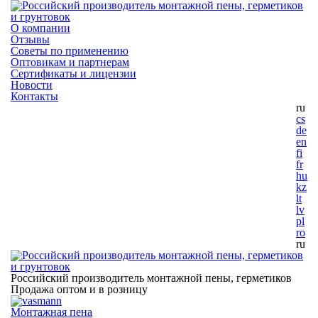
О компании
Отзывы
Советы по применению
Оптовикам и партнерам
Сертификаты и лицензии
Новости
Контакты
ru
cs
de
en
fi
fr
hu
kz
lt
lv
pl
ro
ru
Российский производитель монтажной пены, герметиков
Продажа оптом и в розницу
Монтажная пена