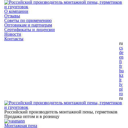
О компании
Отзывы
Советы по применению
Оптовикам и партнерам
Сертификаты и лицензии
Новости
Контакты
ru
cs
de
en
fi
fr
hu
kz
lt
lv
pl
ro
ru
Российский производитель монтажной пены, герметиков
Продажа оптом и в розницу
Монтажная пена