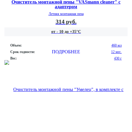
Очиститель монтажной пены "VASmann cleaner" с
адаптером
Летняя монтажная пена
314 руб.
от - 10 до +35°С
Объем:
460 мл
ПОДРОБНЕЕ
Срок годности:
12 мес.
Вес:
430 г