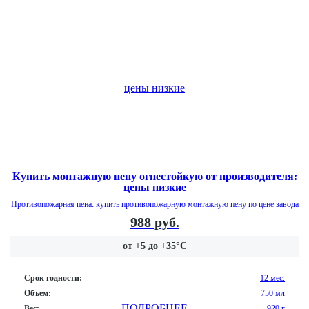
Купить монтажную пену огнестойкую от производителя:
цены низкие
Противопожарная пена: купить противопожарную монтажную пену по цене завода
988 руб.
от +5 до +35°С
Срок годности:
12 мес.
Объем:
750 мл
ПОДРОБНЕЕ
Вес:
920 г