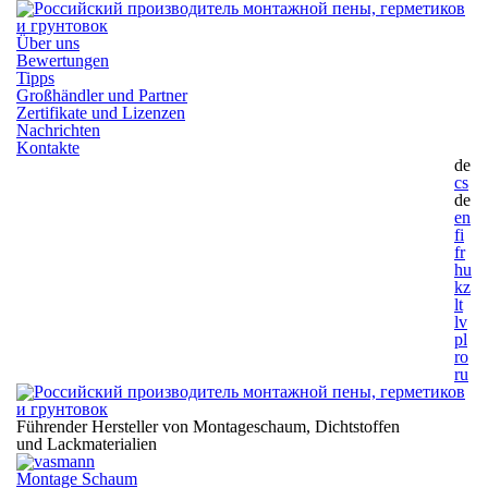
Über uns
Bewertungen
Tipps
Großhändler und Partner
Zertifikate und Lizenzen
Nachrichten
Kontakte
de
cs
de
en
fi
fr
hu
kz
lt
lv
pl
ro
ru
Führender Hersteller von Montageschaum,
Dichtstoffen
und Lackmaterialien
Montage Schaum