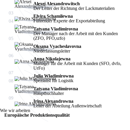
Alexei Alexandrowitsch
Der Leiter der Richtung der Lackmaterialien
03
Elvira Schamilewna
Führender Experte der Exportabteilung
04
Tatyana Vladimirovna
Der Manager nach der Arbeit mit den Kunden
(ZFO, PFO,szfo)
05
Oksana Vyacheslavovna
Niederlassungsleiter
06
Anna Nikolajewna
Manager für die Arbeit mit Kunden (SFO, dvfo,
UrFo)
07
Julia Wladimirowna
Spezialist für Logistik
08
Tatyana Vladimirovna
Hauptbuchhalter
09
Irina Alexandrowna
Leiter der Abteilung Außenwirtschaft
Wie wir arbeiten
Europäische Produktionsqualität